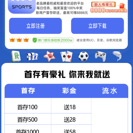
平台技术与服务能力
平台构建了一套高可用的全终端直播服务架构，集成智能风
控、秒级加载、多节点加速等核心技术，确保不同区域用户
都能流畅体验体育赛事。 同时，华体会体育官方网站提供
全天候客服支持与数据同步，致力于打造值得信赖的观赛首
选平台。