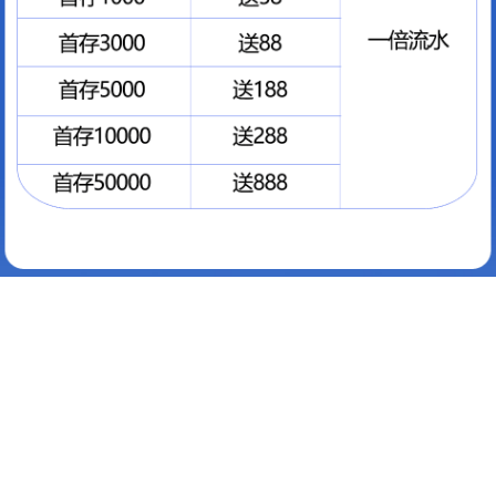
智能风控体系
依托华体会体育官方网站平台的AI识别与行为建模系统，实现安
全从响应向主动识别演进。