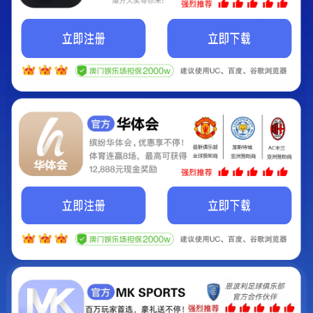
创立初心与品牌愿景
自创立之初，华体会体育官方网站就确立了“科技驱动体育
创新”的发展方向，融合赛事直播、数据分析与观赛互动体
验，打造兼具专业性与沉浸感的体育平台。 我们希望通过
技术力量让华体会体育入口等体育内容更便捷、更智能地触
达全球用户。