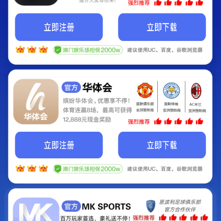
4. 我有哪些行为是不被允许的？
5. 我的信息会被如何保护？
6. 协议条款是否会变更？
7. 如有疑问应如何联系？
荣誉与成就
华体会体育官方网站 在多个国际赛事科技平台评比中脱颖而
出，持续提升安全性与观赛体验。