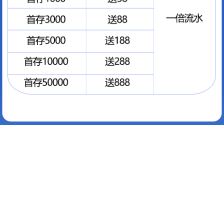
数据合规卓越平台
平台顺利通过 GDPR 与 ISO 多项认证，建立技术安全新标
准。
用户满意度大奖