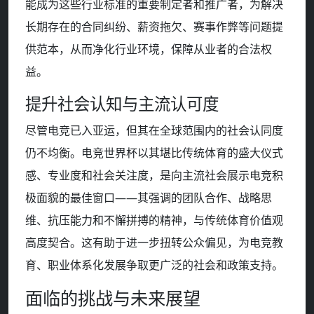
能成为这些行业标准的重要制定者和推广者，为解决
长期存在的合同纠纷、薪资拖欠、赛事作弊等问题提
供范本，从而净化行业环境，保障从业者的合法权
益。
提升社会认知与主流认可度
尽管电竞已入亚运，但其在全球范围内的社会认同度
仍不均衡。电竞世界杯以其堪比传统体育的盛大仪式
感、专业度和社会关注度，是向主流社会展示电竞积
极面貌的最佳窗口——其强调的团队合作、战略思
维、抗压能力和不懈拼搏的精神，与传统体育价值观
高度契合。这有助于进一步扭转公众偏见，为电竞教
育、职业体系化发展争取更广泛的社会和政策支持。
面临的挑战与未来展望