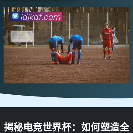
揭秘电竞世界杯：如何塑造全