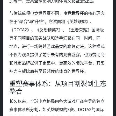
加统一、更具全球影响力的体育文化盛会迈进。
与传统单项电竞世界赛不同，
电竞世界杯
的核心理念
在于“聚合”与“升维”。它试图将《英雄联盟》、
《DOTA2》、《反恐精英2》、《王者荣耀》国际版
等不同项目的顶尖战队和选手汇聚在同一时间、同一
地点，进行一场跨越游戏品类的巅峰对决。这种模式
不仅为观众提供了前所未有的观赛盛宴，也为赞助商
和城市品牌提供了更集中、更高效的曝光平台，其影
响力有望比肩甚至超越传统体育的世界杯。
重塑赛事体系：从项目割裂到生态
整合
长久以来，全球电竞格局由各大游戏厂商主导的独立
赛事体系所分割，如英雄联盟的S赛、DOTA2的国际