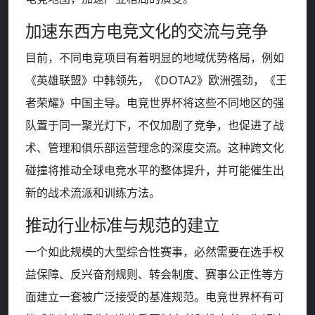
加速东西方电竞文化的交流与竞争
目前，不同电竞项目有着明显的地域优势格局，例如
《英雄联盟》中韩领先，《DOTA2》欧洲强劲，《王
者荣耀》中国主导。电竞世界杯将这些不同地区的强
队置于同一聚光灯下，不仅加剧了竞争，也促进了战
术、管理和俱乐部运营理念的深度交流。这种跨文化
碰撞将推动全球电竞水平的整体提升，并可能催生出
新的战术流派和训练方法。
推动行业标准与规范的建立
一个如此规模的大型综合性赛事，必然需要在选手权
益保障、反兴奋剂规则、转会制度、赛事公正性等方
面建立一套被广泛接受的基准规范。电竞世界杯有可