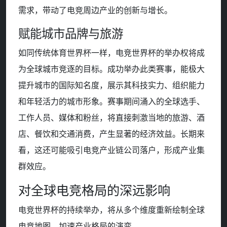
需求，带动了电竞周边产业的创新与增长。
赋能城市品牌与旅游
如同传统体育世界杯一样，电竞世界杯的举办权将成
为全球城市竞逐的目标。成功举办此类赛事，能极大
提升城市的国际知名度，展示其科技实力、组织能力
和年轻活力的城市形象。赛事期间涌入的全球选手、
工作人员、媒体和粉丝，将直接刺激当地的旅游、酒
店、餐饮和交通消费，产生显著的经济效益。长期来
看，这还可能吸引电竞产业链公司落户，形成产业集
群效应。
对全球电竞格局的深远影响
电竞世界杯的持续举办，将从多个维度重新绘制全球
电竞地图，加速产业格局的演变。