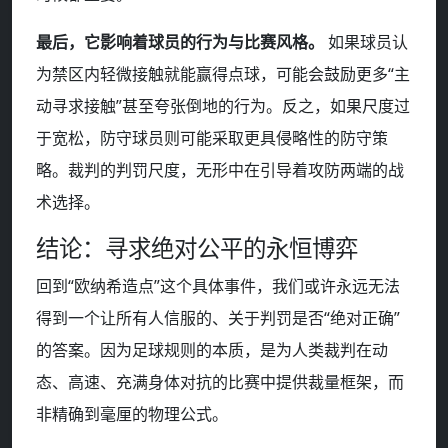
最后，它影响着球员的行为与比赛风格。
如果球员认
为禁区内轻微接触就能赢得点球，可能会鼓励更多“主
动寻求接触”甚至夸张倒地的行为。反之，如果尺度过
于宽松，防守球员则可能采取更具侵略性的防守策
略。裁判的判罚尺度，无形中在引导着攻防两端的战
术选择。
结论：寻求绝对公平的永恒博弈
回到“欧纳希造点”这个具体事件，我们或许永远无法
得到一个让所有人信服的、关于判罚是否“绝对正确”
的答案。因为足球规则的本质，是为人类裁判在动
态、高速、充满身体对抗的比赛中提供裁量框架，而
非精确到毫厘的物理公式。