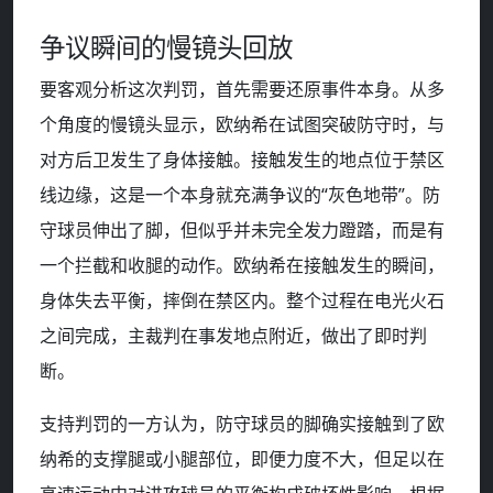
争议瞬间的慢镜头回放
要客观分析这次判罚，首先需要还原事件本身。从多
个角度的慢镜头显示，欧纳希在试图突破防守时，与
对方后卫发生了身体接触。接触发生的地点位于禁区
线边缘，这是一个本身就充满争议的“灰色地带”。防
守球员伸出了脚，但似乎并未完全发力蹬踏，而是有
一个拦截和收腿的动作。欧纳希在接触发生的瞬间，
身体失去平衡，摔倒在禁区内。整个过程在电光火石
之间完成，主裁判在事发地点附近，做出了即时判
断。
支持判罚的一方认为，防守球员的脚确实接触到了欧
纳希的支撑腿或小腿部位，即便力度不大，但足以在