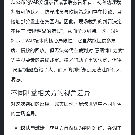
从公布的VAR交流录音或事后报告来看，视频助理裁
判很可能认为，防守球员与欧纳希之间存在接触，且
接触部分发生在禁区内。因此，现场裁判的判罚决定
不属于“清晰明显的错误”，从而予以维持。这一过程
揭示了VAR技术的核心局限性：它虽然能提供多角
度、慢放的回放，但无法替代主裁判对“意图”和“力度”
等主观要素的最终裁定。技术辅助了事实认定，但将
“尺度”难题留给了人，而人的判断永远无法让所有人
满意。
不同利益相关方的视角差异
对这次判罚的反应，完美展现了足球世界中不同角色
的立场差异。
球队与球迷
：获益方自然认为判罚准确，强调了