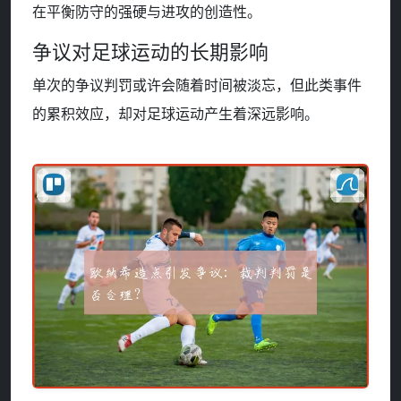
在平衡防守的强硬与进攻的创造性。
争议对足球运动的长期影响
单次的争议判罚或许会随着时间被淡忘，但此类事件
的累积效应，却对足球运动产生着深远影响。