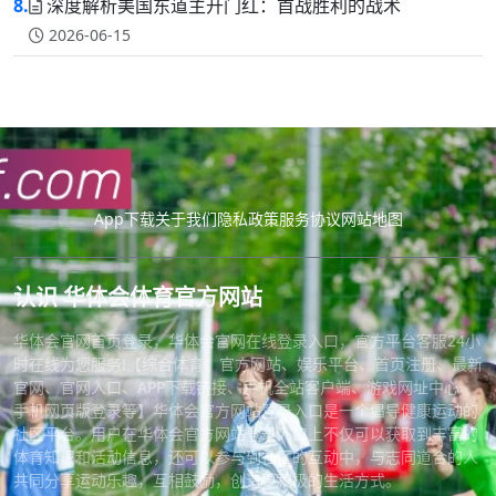
8.
深度解析美国东道主开门红：首战胜利的战术
2026-06-15
App下载
关于我们
隐私政策
服务协议
网站地图
认识 华体会体育官方网站
华体会官网首页登录，华体会官网在线登录入口，官方平台客服24小
时在线为您服务!【综合体育、官方网站、娱乐平台、首页注册、最新
官网、官网入口、APP下载链接、手机全站客户端、游戏网址中心、
手机网页版登录等】华体会官方网站登录入口是一个倡导健康运动的
社区平台。用户在华体会官方网站登录入口上不仅可以获取到丰富的
体育知识和活动信息，还可以参与到社区的互动中，与志同道合的人
共同分享运动乐趣，互相鼓励，创造更积极的生活方式。