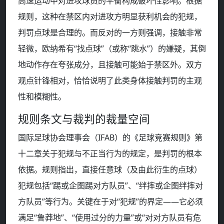
高速运动中对进攻球员的平衡构成破坏性影响。根据
规则，这种在禁区内对进攻方明显获利机会的犯规，
判罚点球是合理的。而反对的一方则强调，接触非常
轻微，欧纳希有“找点球”（或称“跳水”）的嫌疑，其倒
地动作存在夸张成分，且接触可能始于禁区外。双方
观点针锋相对，恰恰说明了此类身体接触判罚的主观
性和模糊性。
规则条文与裁判的裁量空间
国际足球协会理事会（IFAB）的《足球竞赛规则》第
十二章关于犯规与不正当行为的规定，是判罚的根本
依据。规则指出，直接任意球（及由此衍生的点球）
犯规包括“踢或企图踢对方队员”、“绊摔或企图绊摔对
方队员”等行为。关键在于对“犯规”的界定——它必须
满足“鲁莽地”、“使用过分的力量”或“对对方队员有危