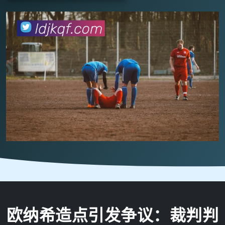
欧纳希造点引发争议：裁判判