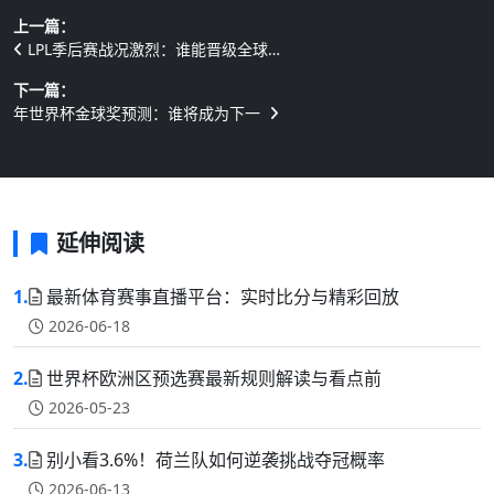
上一篇：
LPL季后赛战况激烈：谁能晋级全球…
下一篇：
年世界杯金球奖预测：谁将成为下一
延伸阅读
1.
最新体育赛事直播平台：实时比分与精彩回放
2026-06-18
2.
世界杯欧洲区预选赛最新规则解读与看点前
2026-05-23
3.
别小看3.6%！荷兰队如何逆袭挑战夺冠概率
2026-06-13