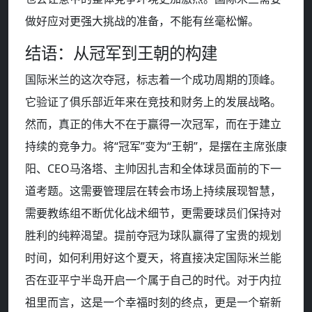
做好应对更强大挑战的准备，不能有丝毫松懈。
结语：从冠军到王朝的构建
国际米兰的这次夺冠，标志着一个成功周期的顶峰。
它验证了俱乐部近年来在竞技和财务上的发展战略。
然而，真正的伟大不在于赢得一次冠军，而在于建立
持续的竞争力。将“冠军”变为“王朝”，是摆在主席张康
阳、CEO马洛塔、主帅因扎吉和全体球员面前的下一
道考题。这需要管理层在转会市场上持续展现智慧，
需要教练组不断优化战术细节，更需要球员们保持对
胜利的纯粹渴望。提前夺冠为球队赢得了宝贵的规划
时间，如何利用好这个夏天，将直接决定国际米兰能
否在亚平宁半岛开启一个属于自己的时代。对于内拉
祖里而言，这是一个幸福时刻的终点，更是一个崭新