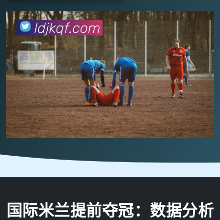
国际米兰提前夺冠：数据分析