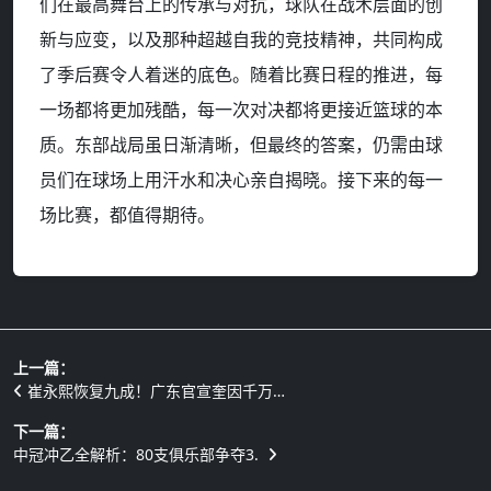
们在最高舞台上的传承与对抗，球队在战术层面的创
新与应变，以及那种超越自我的竞技精神，共同构成
了季后赛令人着迷的底色。随着比赛日程的推进，每
一场都将更加残酷，每一次对决都将更接近篮球的本
质。东部战局虽日渐清晰，但最终的答案，仍需由球
员们在球场上用汗水和决心亲自揭晓。接下来的每一
场比赛，都值得期待。
上一篇：
崔永熙恢复九成！广东官宣奎因千万…
下一篇：
中冠冲乙全解析：80支俱乐部争夺3.