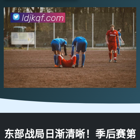
东部战局日渐清晰！季后赛第