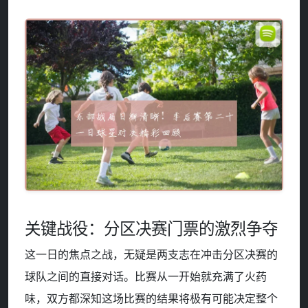
关键战役：分区决赛门票的激烈争夺
这一日的焦点之战，无疑是两支志在冲击分区决赛的
球队之间的直接对话。比赛从一开始就充满了火药
味，双方都深知这场比赛的结果将极有可能决定整个