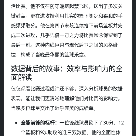
治比赛。他不仅在防守端筑起禁飞区，送出了多次关
键封盖，更在进攻端利用扎实的篮下脚步和柔和的手
感频频取分。他在第四节末段连续抢下前场篮板并完
成二次进攻，几乎凭借一己之力将比赛悬念保留到了
最后一刻。这种内线巨兽与现代后卫之间的风格碰
撞，构成了当晚最华丽的篮球乐章。
数据背后的故事：效率与影响力的全
面解读
仅仅观看比赛过程或许还不够，深入分析球员的数据
表现，能让我们更清晰地理解他们对比赛的影响力。
当晚多位球星交出了近乎完美的成绩单。
全能前锋的标杆：
一位锋线球员砍下了30分、12
个篮板和9次助攻的准三双数据。他的全面性体