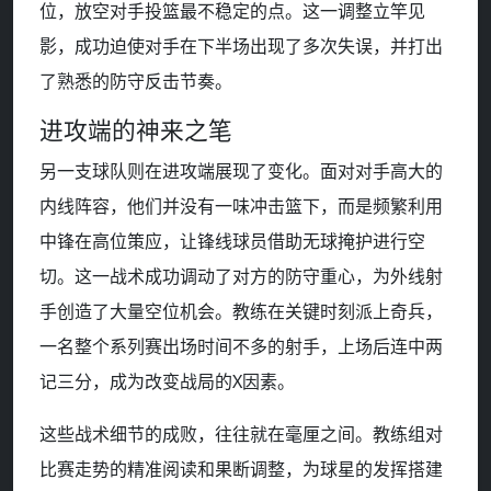
位，放空对手投篮最不稳定的点。这一调整立竿见
影，成功迫使对手在下半场出现了多次失误，并打出
了熟悉的防守反击节奏。
进攻端的神来之笔
另一支球队则在进攻端展现了变化。面对对手高大的
内线阵容，他们并没有一味冲击篮下，而是频繁利用
中锋在高位策应，让锋线球员借助无球掩护进行空
切。这一战术成功调动了对方的防守重心，为外线射
手创造了大量空位机会。教练在关键时刻派上奇兵，
一名整个系列赛出场时间不多的射手，上场后连中两
记三分，成为改变战局的X因素。
这些战术细节的成败，往往就在毫厘之间。教练组对
比赛走势的精准阅读和果断调整，为球星的发挥搭建