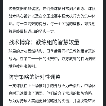
这些数据绝非偶然，它们是球员日常刻苦训练、球队
战术精心设计以及在高压比赛中强大执行力的集中体
现。每一次高效的得分，每一个关键的篮板，都是朝
着最终目标迈出的坚实一步。
战术博弈：教练组的智慧较量
球星的对决固然精彩，但季后赛同样是教练组智慧的
战场。在第二十一日的比赛中，双方教练的临场调整
堪称教科书级别。
防守策略的针对性调整
一支球队在上半场被对手的外线火力击溃后，中场休
息时迅速做出了调整。他们放弃了常规的换防策略，
改为对持球人实施更具侵略性的夹击，并坚决轮转补