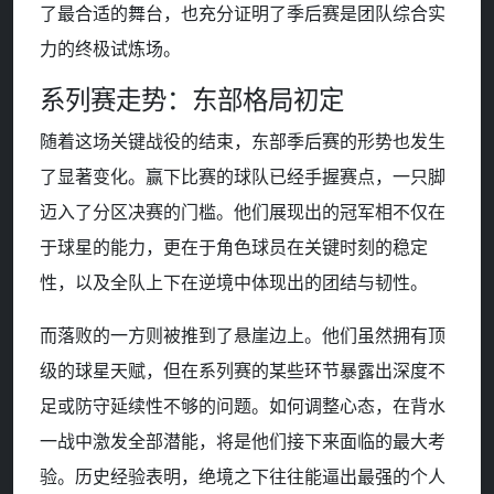
了最合适的舞台，也充分证明了季后赛是团队综合实
力的终极试炼场。
系列赛走势：东部格局初定
随着这场关键战役的结束，东部季后赛的形势也发生
了显著变化。赢下比赛的球队已经手握赛点，一只脚
迈入了分区决赛的门槛。他们展现出的冠军相不仅在
于球星的能力，更在于角色球员在关键时刻的稳定
性，以及全队上下在逆境中体现出的团结与韧性。
而落败的一方则被推到了悬崖边上。他们虽然拥有顶
级的球星天赋，但在系列赛的某些环节暴露出深度不
足或防守延续性不够的问题。如何调整心态，在背水
一战中激发全部潜能，将是他们接下来面临的最大考
验。历史经验表明，绝境之下往往能逼出最强的个人