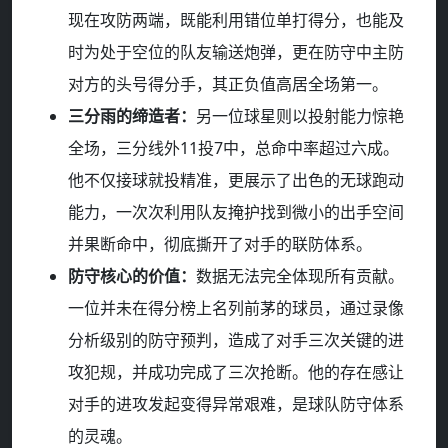
现在攻防两端，既能利用错位单打得分，也能及
时为处于空位的队友输送炮弹，更在防守中主防
对方的头号得分手，其正负值高居全场第一。
三分雨的缔造者：
另一位球星则以投射能力惊艳
全场，三分线外11投7中，总命中率超过六成。
他不仅接球就投精准，更展示了出色的无球跑动
能力，一次次利用队友掩护找到微小的出手空间
并果断命中，彻底撕开了对手的联防体系。
防守核心的价值：
数据无法完全体现所有贡献。
一位并未在得分榜上名列前茅的球员，通过录像
分析级别的防守预判，造成了对手三次关键的进
攻犯规，并成功完成了三次抢断。他的存在感让
对手的进攻发起变得异常艰难，是球队防守体系
的灵魂。