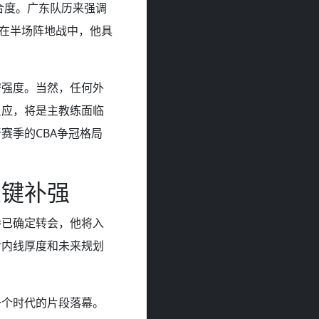
合度。广东队历来强调
，在半场阵地战中，他具
守强度。当然，任何外
反应，将是主教练面临
赛季的CBA争冠格局
关键补强
乔已确定转会，他将入
对内线厚度和未来规划
一个时代的片段落幕。