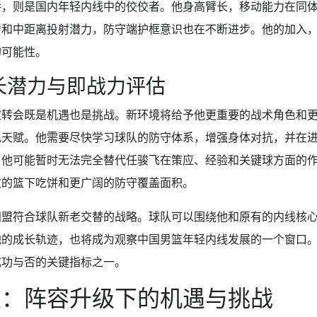
乔，则是国内年轻内线中的佼佼者。他身高臂长，移动能力在同
力和中距离投射潜力，防守端护框意识也在不断进步。他的加入
的可能性。
长潜力与即战力评估
次转会既是机遇也是挑战。新环境将给予他更重要的战术角色和
现天赋。他需要尽快学习球队的防守体系，增强身体对抗，并在
，他可能暂时无法完全替代任骏飞在策应、经验和关键球方面的
效的篮下吃饼和更广阔的防守覆盖面积。
加盟符合球队新老交替的战略。球队可以围绕他和原有的内线核
他的成长轨迹，也将成为观察中国男篮年轻内线发展的一个窗口
成功与否的关键指标之一。
望：阵容升级下的机遇与挑战