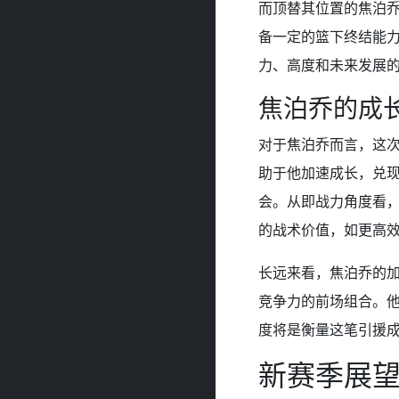
而顶替其位置的焦泊
备一定的篮下终结能
力、高度和未来发展
焦泊乔的成
对于焦泊乔而言，这
助于他加速成长，兑
会。从即战力角度看
的战术价值，如更高
长远来看，焦泊乔的
竞争力的前场组合。
度将是衡量这笔引援
新赛季展