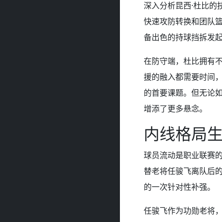
深入分析昆西·杜比的
快速攻防转换和团队篮
备出色的持球挡拆发
在防守端，杜比拥有
援的融入都需要时间
的首要课题。但无论如
增添了更多悬念。
内线格局
球员流动是职业联赛
替老将任骏飞离队后
的一次针对性补强。
任骏飞作为功勋老将