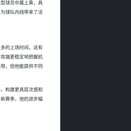
体型球员中属上乘，具
，为球队内线带来了活
更多的上场时间，这有
进攻端更稳定地把握机
作用，但他能提供不同
心，构建更具层次感和
。新赛季，他的进步幅