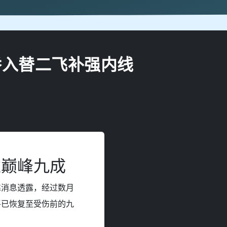
乔入替二飞补强内线
达巅峰九成
靠消息透露，经过数月
平已恢复至受伤前的九