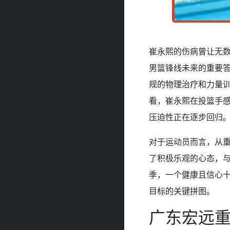
崔永熙的伤病曾让无
男篮锋线未来的重要
规的物理治疗和力量
看，崔永熙在投篮手
压迫性正在逐步回归
对于运动员而言，从
了积极乐观的心态，
季，一个健康且信心
目标的关键拼图。
广东宏远重