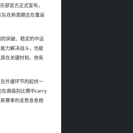
俱乐部官方正式宣布，
东队在新周期志在重返
利的突破、稳定的中远
人能力解决战斗，也能
尤其在关键时刻，他有
队在外援环节的起伏一
高级别比赛中carry
队新赛季的走势息息相