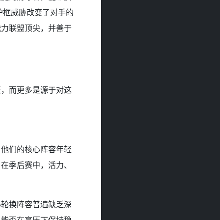
护框威胁改变了对手的
能力联盟顶尖，并善于
贬，而更多是源于对这
。他们的核心阵容年轻
。在季后赛中，活力、
心轮换阵容普遍缺乏深
员能否在高压下保持稳