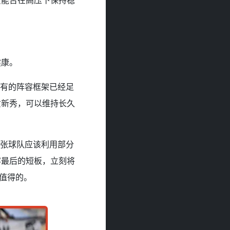
。
？
健康。
有的阵容框架已经足
质新秀，可以维持长久
张球队应该利用部分
容最后的短板，立刻将
值得的。