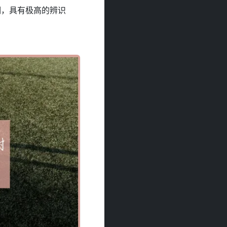
明，具有极高的辨识