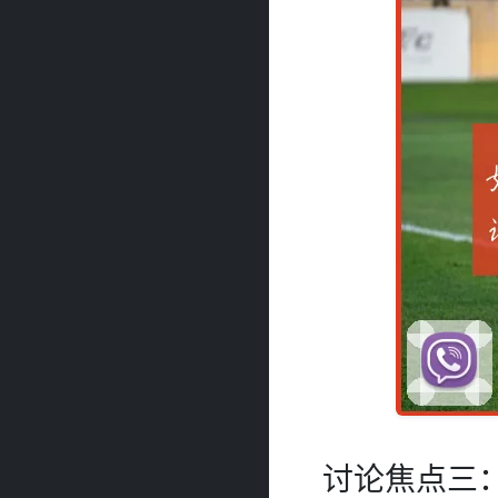
讨论焦点三