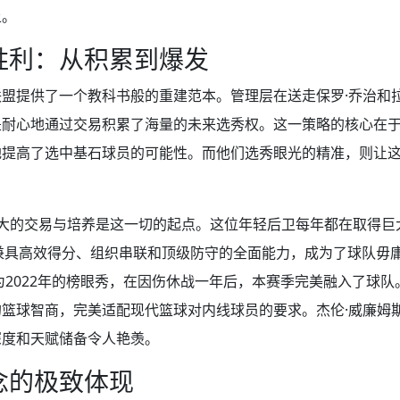
上。
胜利：从积累到爆发
盟提供了一个教科书般的重建范本。管理层在送走保罗·乔治和拉
耐心地通过交易积累了海量的未来选秀权。这一策略的核心在于
地提高了选中基石球员的可能性。而他们选秀眼光的精准，则让
山大的交易与培养是这一切的起点。这位年轻后卫每年都在取得巨
兼具高效得分、组织串联和顶级防守的全面能力，成为了球队毋
为2022年的榜眼秀，在因伤休战一年后，本赛季完美融入了球
篮球智商，完美适配现代篮球对内线球员的要求。杰伦·威廉姆
深度和天赋储备令人艳羡。
念的极致体现