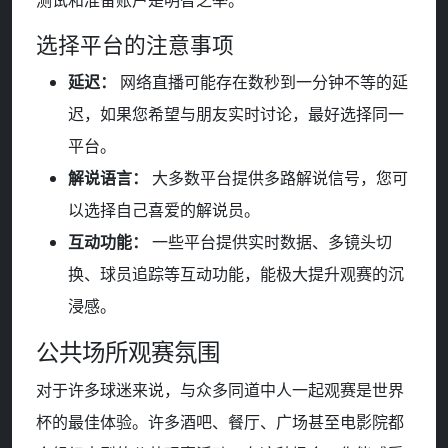
选择平台的注意事项
延迟：
网络直播可能存在数秒到一分钟不等的延
迟，如果您希望与朋友实时讨论，最好选择同一
平台。
解说语言：
大多数平台提供多路解说信号，您可
以选择自己喜爱的解说员。
互动功能：
一些平台提供实时数据、多镜头切
换、球员追踪等互动功能，能极大提升观赛的沉
浸感。
公共场所观赛氛围
对于许多球迷来说，与众多同道中人一起观赛是世界
杯的最佳体验。许多酒吧、餐厅、广场甚至电影院都