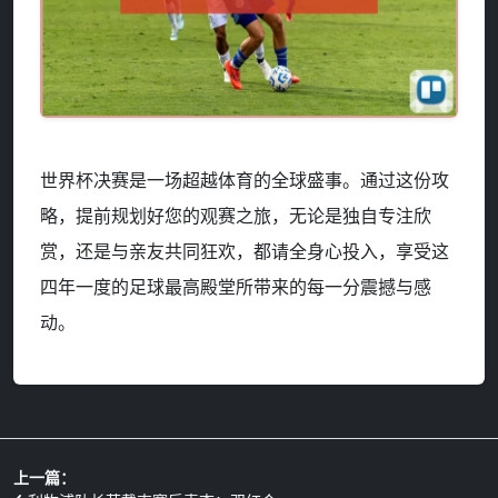
世界杯决赛是一场超越体育的全球盛事。通过这份攻
略，提前规划好您的观赛之旅，无论是独自专注欣
赏，还是与亲友共同狂欢，都请全身心投入，享受这
四年一度的足球最高殿堂所带来的每一分震撼与感
动。
上一篇：