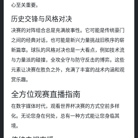
心至关重要。
历史交锋与风格对决
决赛的对阵组合总是充满故事性。它可能是传统豪门
之间的经典对话，也可能是新兴力量挑战旧秩序的崭
新篇章。球队的风格对决也是一大看点，例如技术流
与力量派的碰撞，全攻全守与防守反击的博弈。这些
元素让决赛在胜负之外，充满了丰富的战术内涵和观
赏乐趣。
全方位观赛直播指南
在数字媒体时代，观看世界杯决赛的方式空前多样
化。无论您身在何处，总有一种方式能让您身临其
境。