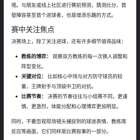
境。与朋友或线上社区进行赛前预测，猜测比分、首
發陣容甚至首个进球者，也是增添乐趣的方式。
赛中关注焦点
决赛场上，除了关注进球，还有许多细节值得品味：
教练的博弈：
观察双方教练的每一次换人调整和
阵型变化。
关键对位：
比如核心中场与对方防守球员的较
量，王牌射手与顶级中卫的对抗。
比赛节奏：
决赛的节奏往往与小组赛不同，更谨
慎、更激烈，体能分配和心理博弈更加明显。
同时，不要忽视现场镜头捕捉到的球迷表情、教练席
反应等画面，它们同样是比赛叙事的一部分。