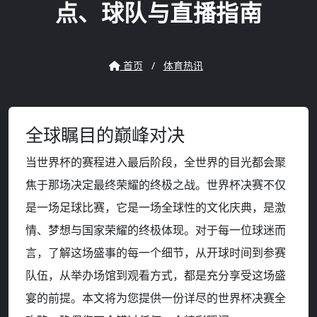
点、球队与直播指南
2026-06-29 14:14
38 次阅读
首页
/
体育热讯
全球瞩目的巅峰对决
当世界杯的赛程进入最后阶段，全世界的目光都会聚
焦于那场决定最终荣耀的终极之战。世界杯决赛不仅
是一场足球比赛，它是一场全球性的文化庆典，是激
情、梦想与国家荣耀的终极体现。对于每一位球迷而
言，了解这场盛事的每一个细节，从开球时间到参赛
队伍，从举办场馆到观看方式，都是充分享受这场盛
宴的前提。本文将为您提供一份详尽的世界杯决赛全