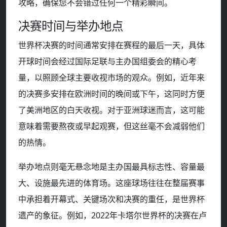
攻略，确保您不会错过任何一个精彩瞬间。
决赛时间与举办地点
世界杯决赛的时间通常安排在赛程的最后一天，具体
开球时间会经过国际足联与主办国组委会的精心考
量，以照顾全球主要收视市场的观众。例如，近年来
的决赛多安排在欧洲时间的晚间或下午，这同时方便
了美洲地区的白天收视。对于亚洲球迷而言，这可能
意味着需要熬夜或早起观赛，但这丝毫不会减弱他们
的热情。
举办地点则毫无悬念地是主办国最具标志性、容量最
大、设施最先进的体育场。这座球场往往在整届赛事
中承担着开幕式、关键场次和决赛的重任，是世界杯
遗产的象征。例如，2022年卡塔尔世界杯的决赛在卢