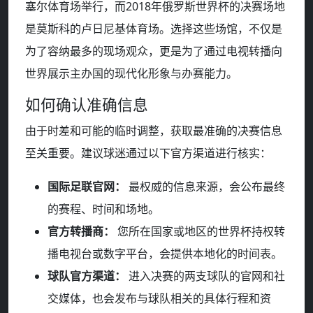
塞尔体育场举行，而2018年俄罗斯世界杯的决赛场地
是莫斯科的卢日尼基体育场。选择这些场馆，不仅是
为了容纳最多的现场观众，更是为了通过电视转播向
世界展示主办国的现代化形象与办赛能力。
如何确认准确信息
由于时差和可能的临时调整，获取最准确的决赛信息
至关重要。建议球迷通过以下官方渠道进行核实：
国际足联官网：
最权威的信息来源，会公布最终
的赛程、时间和场地。
官方转播商：
您所在国家或地区的世界杯持权转
播电视台或数字平台，会提供本地化的时间表。
球队官方渠道：
进入决赛的两支球队的官网和社
交媒体，也会发布与球队相关的具体行程和资